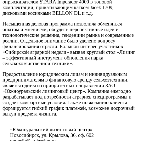
опрыскивателем STARA Imperador 4000 в топовой
комплектации, прикатывающим катком Jacek 1709,
дисковыми косилками BELLON DL и т.д.
Насыщенная деловая программа позволила обменяться
опытом и мнениями, обсудить перспективные идеи и
технологические решения, тенденции рынка и современные
реалии. Отдельное внимание было уделено вопросу
финансирования отрасли. Большой интерес участников
«Сибирской аграрной недели» вызвал круглый стол «Лизинг
– эффективный инструмент обновления парка
сельскохозяйственной техники».
Предоставление юридическим лицам и индивидуальным
предпринимателям в финансовую аренду сельхозтехники,
является одним из приоритетных направлений ЗАО
«Южноуральский лизинговый центр». Компания ежегодно
разрабатывает под потребности аграриев спецпрограммы и
создает комфортные условия. Также по желанию клиента
формируется гибкий график платежей, возможен досрочный
выкуп предмета лизинга.
«Южноуральский лизинговый центр»
Новосибирск, ул. Крылова, 36, оф. 602
novosib@su-leasing.ru